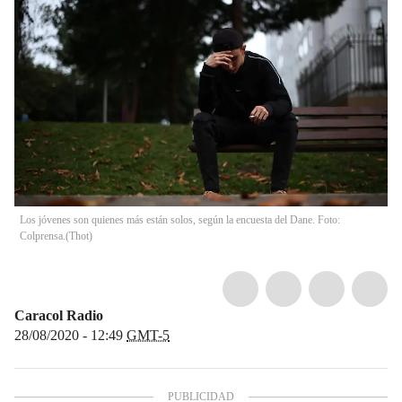
Los jóvenes son quienes más están solos, según la encuesta del Dane. Foto:
Colprensa.
(
Thot
)
Caracol Radio
28/08/2020 - 12:49
GMT-5