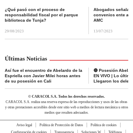
¿Qué pasó con el proceso de
Abogados señalan 
responsabilidad fiscal por el parque
convenios ente alc
biblioteca de Tunja?
AMC
29/08/2023
13/07/2023
Últimas Noticias
Así fue el encuentro de Abelardo de la
🔴 Posesión Abelard
Espriella con Javier Milei horas antes
EN VIVO | Lo últim
de su posesión en Cali
Llegaron los deleg
© CARACOL S.A. Todos los derechos reservados.
CARACOL S.A. realiza una reserva expresa de las reproducciones y usos de las obras
y otras prestaciones accesibles desde este sitio web a medios de lectura mecánica u otros
medios que resulten adecuados.
Aviso legal
Política de Protección de Datos
Política de cookies
Configuración de cookies
Transparencia
Soluciones W
Teléfonos