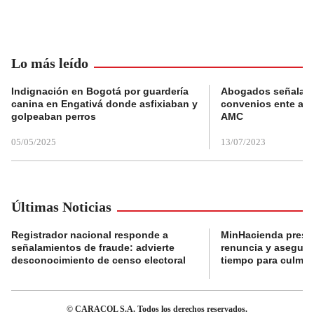
Lo más leído
Indignación en Bogotá por guardería
Abogados señalan 
canina en Engativá donde asfixiaban y
convenios ente alc
golpeaban perros
AMC
05/05/2025
13/07/2023
Últimas Noticias
Registrador nacional responde a
MinHacienda presen
señalamientos de fraude: advierte
renuncia y aseguró
desconocimiento de censo electoral
tiempo para culmina
© CARACOL S.A. Todos los derechos reservados.