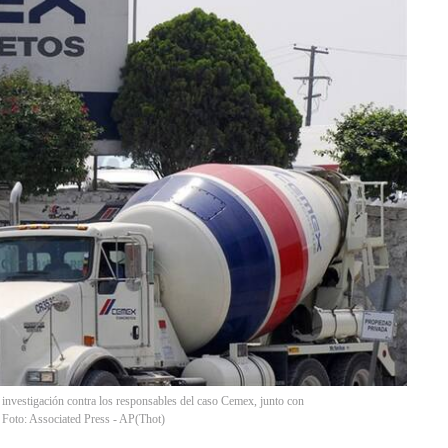
a investigación contra los responsables del caso Cemex, junto con
. Foto: Associated Press - AP
(
Thot
)