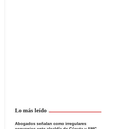
Lo más leído
Abogados señalan como irregulares
convenios ente alcaldía de Cúcuta y AMC