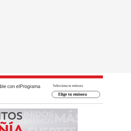
Selecciona tu emisora
ble con el
Programa
Elige tu emisora