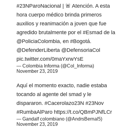
#23NParoNacional
| 🚨 Atención. A esta
hora cuerpo médico brinda primeros
auxilios y reanimación a joven que fue
agredido brutalmente por el
#Esmad
de la
@PoliciaColombia
, en
#Bogotá
.
@DefenderLiberta
@DefensoriaCol
pic.twitter.com/0maYxrwYsE
— Colombia Informa (@Col_Informa)
November 23, 2019
Aquí el momento exacto, nadie estaba
tocando al agente del smad y le
dispararon.
#Cacerolazo23N
#23Nov
#RumbaAlParo
https://t.co/QBmPJNfLCr
— Gandalf colombiano (@AndrsBernal5)
November 23, 2019