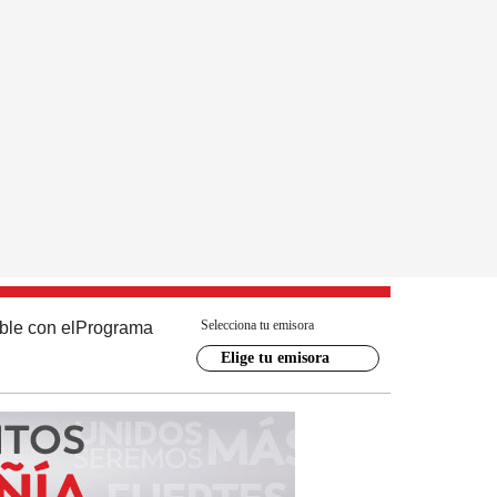
Selecciona tu emisora
ble con el
Programa
Elige tu emisora