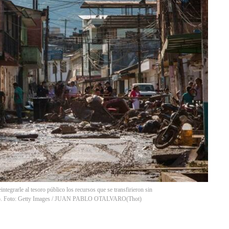
integrarle al tesoro público los recursos que se transfirieron sin
icio. Foto: Getty Images / JUAN PABLO OTALVARO
(
Thot
)