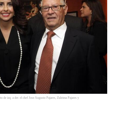
to de izq. a der. el chef Jose Augusto Pajares, Zuleima Pajares y