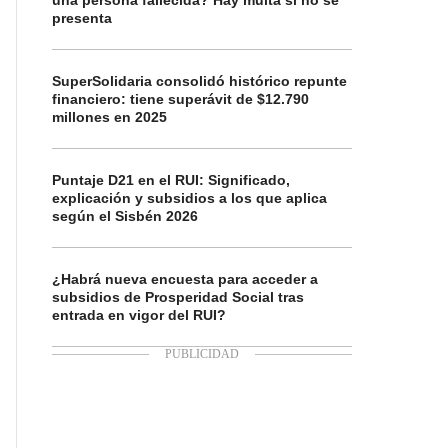
una persona fallecida? Hay multa si no se
presenta
SuperSolidaria consolidó histórico repunte
financiero: tiene superávit de $12.790
millones en 2025
Puntaje D21 en el RUI: Significado,
explicación y subsidios a los que aplica
según el Sisbén 2026
¿Habrá nueva encuesta para acceder a
subsidios de Prosperidad Social tras
entrada en vigor del RUI?