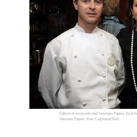
Falleció el reconocido chef Saturnino Pajares. En la fo
Saturnino Pajares. Foto: Colprensa
(
Thot
)