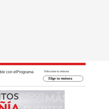
Selecciona tu emisora
ble con el
Programa
Elige tu emisora