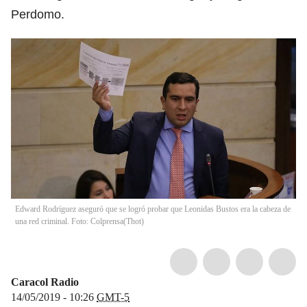
Perdomo.
Edward Rodríguez aseguró que se logró probar que Leonidas Bustos era la cabeza de
una red criminal. Foto: Colprensa
(
Thot
)
Caracol Radio
14/05/2019 - 10:26
GMT-5