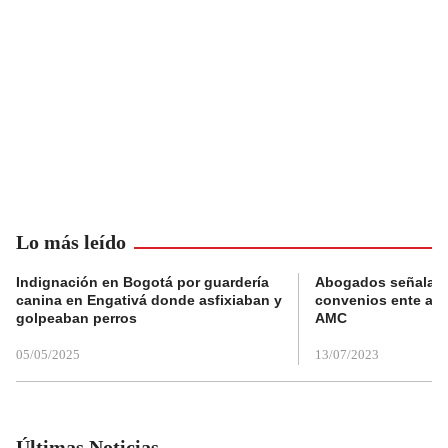
Lo más leído
Indignación en Bogotá por guardería
Abogados señalan 
canina en Engativá donde asfixiaban y
convenios ente alc
golpeaban perros
AMC
05/05/2025
13/07/2023
Últimas Noticias