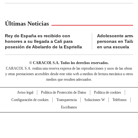
Últimas Noticias
Rey de España es recibido con
Adolescente armad
honores a su llegada a Cali para
personas en Tailand
posesión de Abelardo de la Espriella
en una escuela
© CARACOL S.A. Todos los derechos reservados.
CARACOL S.A. realiza una reserva expresa de las reproducciones y usos de las obras
y otras prestaciones accesibles desde este sitio web a medios de lectura mecánica u otros
medios que resulten adecuados.
Aviso legal
Política de Protección de Datos
Política de cookies
Configuración de cookies
Transparencia
Soluciones W
Teléfonos
Escríbanos