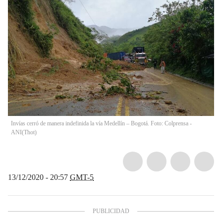
Invías cerró de manera indefinida la vía Medellín – Bogotá. Foto: Colprensa -
ANI
(
Thot
)
13/12/2020 - 20:57
GMT-5