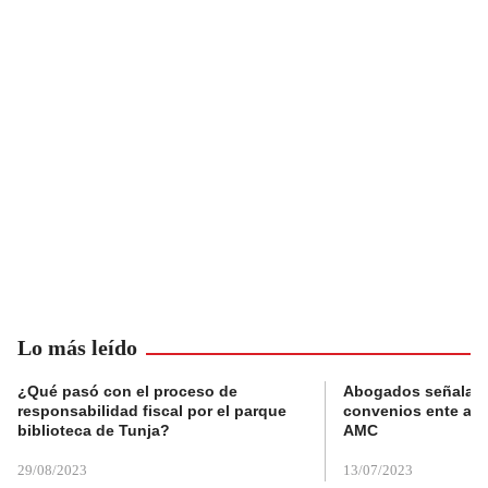
Lo más leído
¿Qué pasó con el proceso de
Abogados señalan 
responsabilidad fiscal por el parque
convenios ente alc
biblioteca de Tunja?
AMC
29/08/2023
13/07/2023