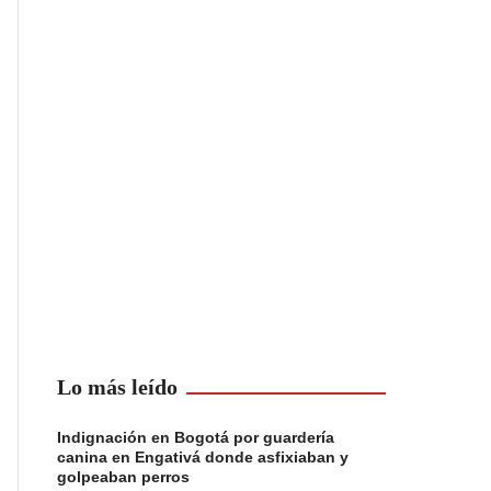
Lo más leído
Indignación en Bogotá por guardería
canina en Engativá donde asfixiaban y
golpeaban perros