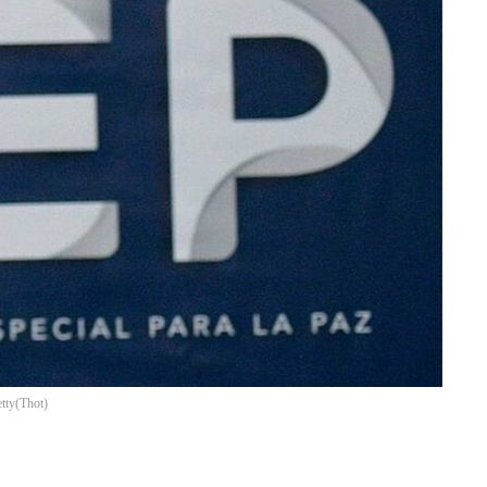
etty
(
Thot
)