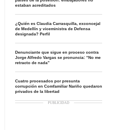
países de la posesión: embajadores no
estaban acreditados
¿Quién es Claudia Carrasquilla, exconcejal
de Medellín y viceministra de Defensa
designada? Perfil
Denunciante que sigue en proceso contra
Jorge Alfredo Vargas se pronuncia: “No me
retracto de nada”
Cuatro procesados por presunta
corrupción en Comfamiliar Nariño quedaron
privados de la libertad