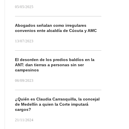
05/05/2025
Abogados señalan como irregulares
convenios ente alcaldía de Cúcuta y AMC
13/07/2023
El desorden de los predios baldíos en la
ANT: dan tierras a personas sin ser
campesinos
06/09/2023
¿Quién es Claudia Carrasquilla, la concejal
de Medellín a quien la Corte imputará
cargos?
21/11/2024