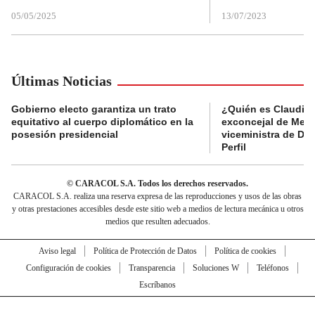
05/05/2025
13/07/2023
Últimas Noticias
Gobierno electo garantiza un trato
¿Quién es Claudia C
equitativo al cuerpo diplomático en la
exconcejal de Mede
posesión presidencial
viceministra de De
Perfil
© CARACOL S.A. Todos los derechos reservados.
CARACOL S.A. realiza una reserva expresa de las reproducciones y usos de las obras
y otras prestaciones accesibles desde este sitio web a medios de lectura mecánica u otros
medios que resulten adecuados.
Aviso legal
Política de Protección de Datos
Política de cookies
Configuración de cookies
Transparencia
Soluciones W
Teléfonos
Escríbanos