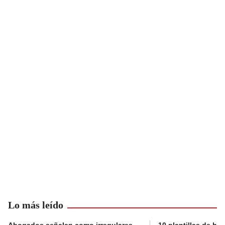
Lo más leído
Abogados señalan como irregulares
10 plantillas de hoj