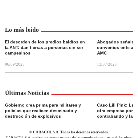
Lo más leído
El desorden de los predios baldíos en
Abogados señalan 
la ANT: dan tierras a personas sin ser
convenios ente alc
campesinos
AMC
06/09/2023
13/07/2023
Últimas Noticias
Gobierno crea prima para militares y
Caso Lili Pink: La F
policías que realicen desminado y
otra empresa por p
destrucción de explosivos
contrabando y lava
© CARACOL S.A. Todos los derechos reservados.
CARACOL S.A. realiza una reserva expresa de las reproducciones y usos de las obras