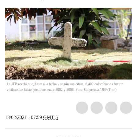
La JEP reveló que, hasta a la fecha y según sus cifras, 6.402 colombianos fueron
víctimas de falsos positivos entre 2002 y 2008. Foto: Colprensa / JEP
(
Thot
)
18/02/2021 - 07:59
GMT-5