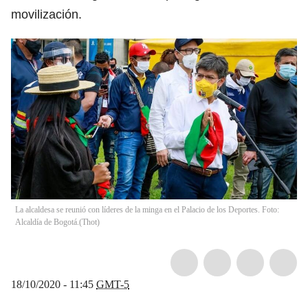
movilización.
La alcaldesa se reunió con líderes de la minga en el Palacio de los Deportes. Foto:
Alcaldía de Bogotá.
(
Thot
)
18/10/2020 - 11:45
GMT-5