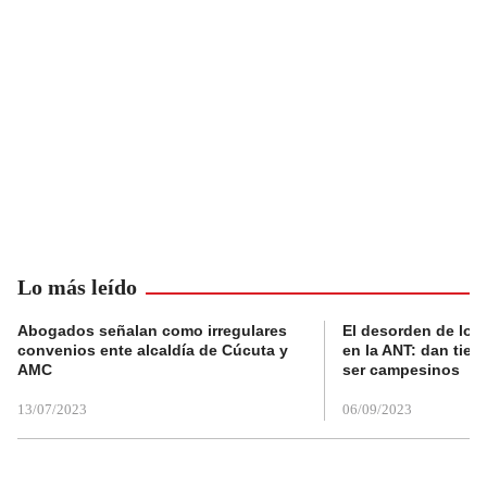
Lo más leído
Abogados señalan como irregulares
El desorden de los
convenios ente alcaldía de Cúcuta y
en la ANT: dan tier
AMC
ser campesinos
13/07/2023
06/09/2023