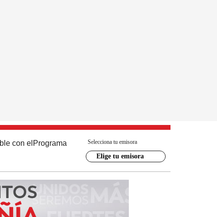
Selecciona tu emisora
ble con el
Programa
Elige tu emisora