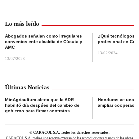
Lo más leído
Abogados señalan como irregulares
¿Qué tecnólogos re
convenios ente alcaldía de Cúcuta y
profesional en Col
AMC
13/02/2024
13/07/2023
Últimas Noticias
MinAgricultura alerta que la ADR
Honduras ve una o
habilitó día despúes del cambio de
ampliar cooperaci
gobierno para firmar contratos
© CARACOL S.A. Todos los derechos reservados.
CARACOL S.A. realiza una reserva expresa de las reproducciones y usos de las obras