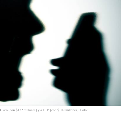
 Claro (con $172 millones) y a ETB (con $109 millones). Foto: