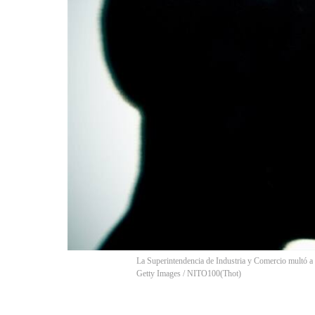
La Superintendencia de Industria y Comercio multó a
Getty Images / NITO100
(
Thot
)