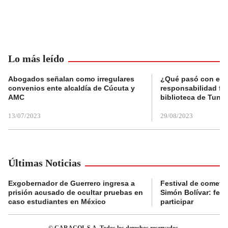
Lo más leído
Abogados señalan como irregulares
¿Qué pasó con el 
convenios ente alcaldía de Cúcuta y
responsabilidad fis
AMC
biblioteca de Tunja
13/07/2023
29/08/2023
Últimas Noticias
Exgobernador de Guerrero ingresa a
Festival de cometa
prisión acusado de ocultar pruebas en
Simón Bolívar: fec
caso estudiantes en México
participar