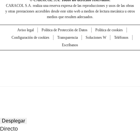
© CARACOL S.A. Todos los derechos reservados.
CARACOL S.A. realiza una reserva expresa de las reproducciones y usos de las obras
y otras prestaciones accesibles desde este sitio web a medios de lectura mecánica u otros
medios que resulten adecuados.
Aviso legal
Política de Protección de Datos
Política de cookies
Configuración de cookies
Transparencia
Soluciones W
Teléfonos
Escríbanos
Desplegar
Directo