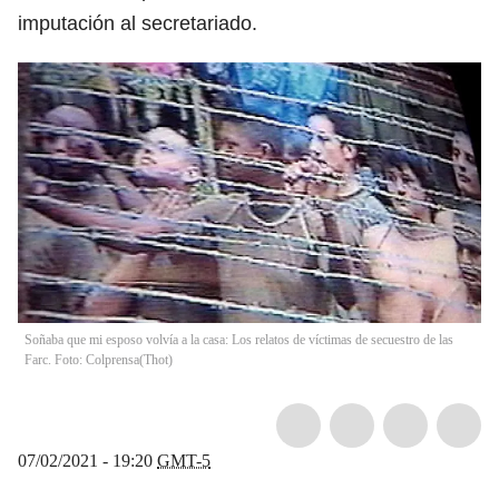
imputación al secretariado.
Soñaba que mi esposo volvía a la casa: Los relatos de víctimas de secuestro de las
Farc. Foto: Colprensa
(
Thot
)
07/02/2021 - 19:20
GMT-5