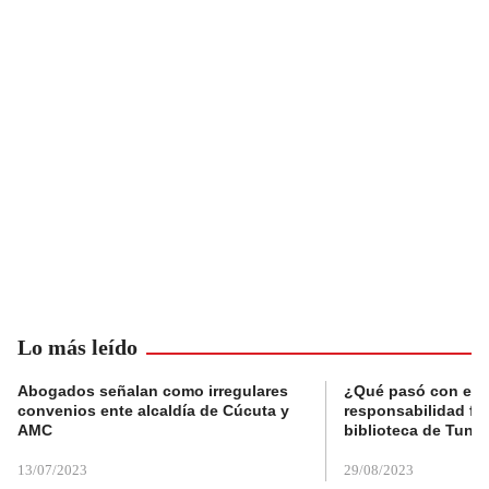
Lo más leído
Abogados señalan como irregulares
¿Qué pasó con el 
convenios ente alcaldía de Cúcuta y
responsabilidad fis
AMC
biblioteca de Tunja
13/07/2023
29/08/2023