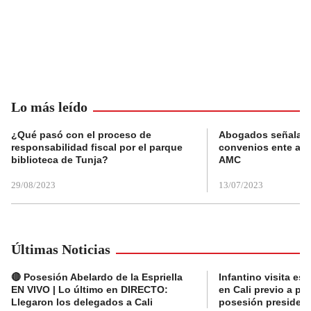
Lo más leído
¿Qué pasó con el proceso de
Abogados señalan 
responsabilidad fiscal por el parque
convenios ente alc
biblioteca de Tunja?
AMC
29/08/2023
13/07/2023
Últimas Noticias
🔴 Posesión Abelardo de la Espriella
Infantino visita es
EN VIVO | Lo último en DIRECTO:
en Cali previo a pa
Llegaron los delegados a Cali
posesión presidenc