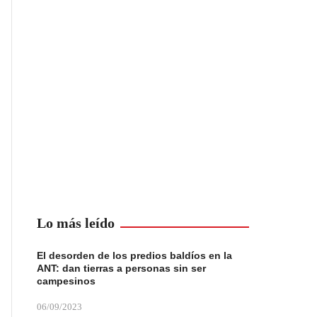
Lo más leído
El desorden de los predios baldíos en la
ANT: dan tierras a personas sin ser
campesinos
06/09/2023