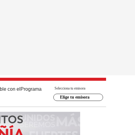
Selecciona tu emisora
ble con el
Programa
Elige tu emisora