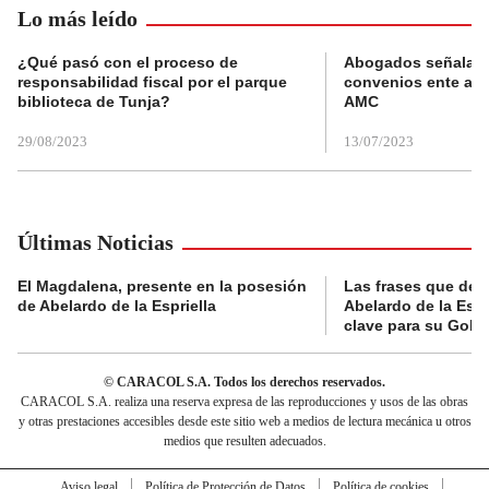
Lo más leído
¿Qué pasó con el proceso de
Abogados señalan 
responsabilidad fiscal por el parque
convenios ente alc
biblioteca de Tunja?
AMC
29/08/2023
13/07/2023
Últimas Noticias
El Magdalena, presente en la posesión
Las frases que dejó
de Abelardo de la Espriella
Abelardo de la Espr
clave para su Gobi
© CARACOL S.A. Todos los derechos reservados.
CARACOL S.A. realiza una reserva expresa de las reproducciones y usos de las obras
y otras prestaciones accesibles desde este sitio web a medios de lectura mecánica u otros
medios que resulten adecuados.
Aviso legal
Política de Protección de Datos
Política de cookies