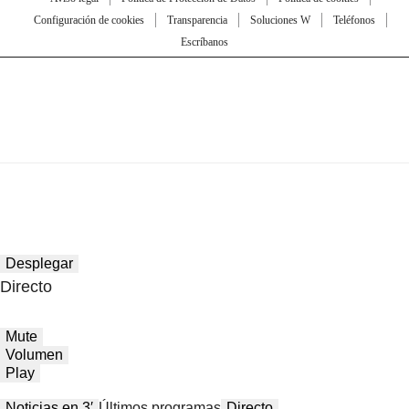
Configuración de cookies
Transparencia
Soluciones W
Teléfonos
Escríbanos
Desplegar
Directo
Mute
Volumen
Play
Noticias en 3′
Últimos programas
Directo