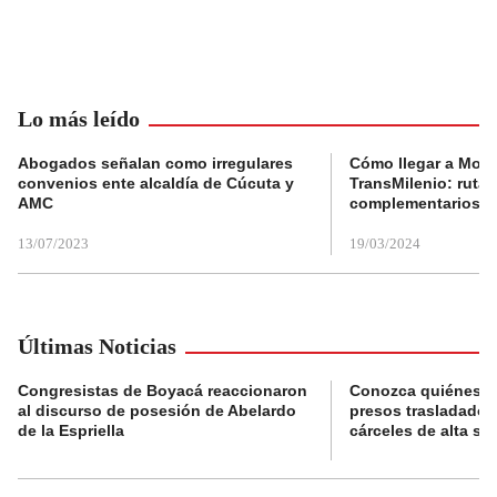
Lo más leído
Abogados señalan como irregulares
Cómo llegar a Mons
convenios ente alcaldía de Cúcuta y
TransMilenio: rutas
AMC
complementarios
13/07/2023
19/03/2024
Últimas Noticias
Congresistas de Boyacá reaccionaron
Conozca quiénes s
al discurso de posesión de Abelardo
presos trasladados
de la Espriella
cárceles de alta se