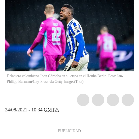
Delantero colombiano Jhon Córdoba en su etapa en el Hertha Berlin. Foto: Jan-
Philipp Burmann/City-Press via Getty Images
(
Thot
)
24/08/2021 - 10:34
GMT-5