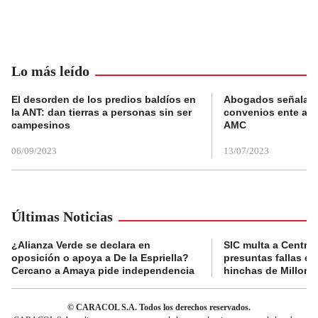
Lo más leído
El desorden de los predios baldíos en
Abogados señalan 
la ANT: dan tierras a personas sin ser
convenios ente alc
campesinos
AMC
06/09/2023
13/07/2023
Últimas Noticias
¿Alianza Verde se declara en
SIC multa a Central
oposición o apoya a De la Espriella?
presuntas fallas e
Cercano a Amaya pide independencia
hinchas de Millona
© CARACOL S.A. Todos los derechos reservados.