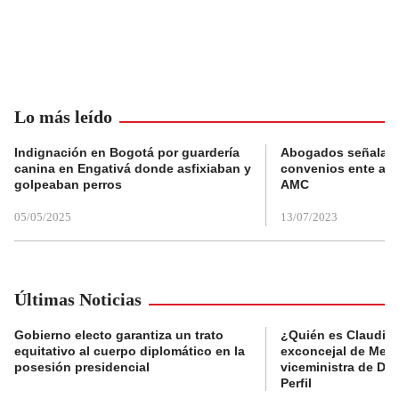
Lo más leído
Indignación en Bogotá por guardería
Abogados señalan 
canina en Engativá donde asfixiaban y
convenios ente alc
golpeaban perros
AMC
05/05/2025
13/07/2023
Últimas Noticias
Gobierno electo garantiza un trato
¿Quién es Claudia C
equitativo al cuerpo diplomático en la
exconcejal de Mede
posesión presidencial
viceministra de De
Perfil