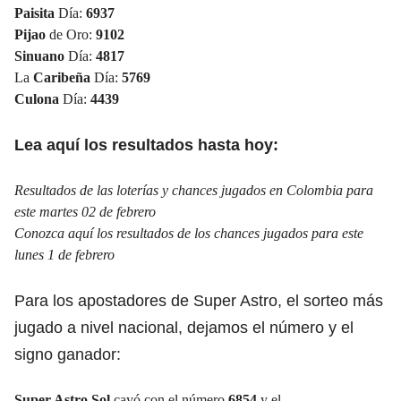
Paisita
Día:
6937
Pijao
de Oro:
9102
Sinuano
Día:
4817
La
Caribeña
Día:
5769
Culona
Día:
4439
Lea aquí los resultados hasta hoy:
Resultados de las loterías y chances jugados en Colombia para
este martes 02 de febrero
Conozca aquí los resultados de los chances jugados para este
lunes 1 de febrero
Para los apostadores de Super Astro, el sorteo más
jugado a nivel nacional, dejamos el número y el
signo ganador:
Super Astro Sol
cayó con el número
6854
y el