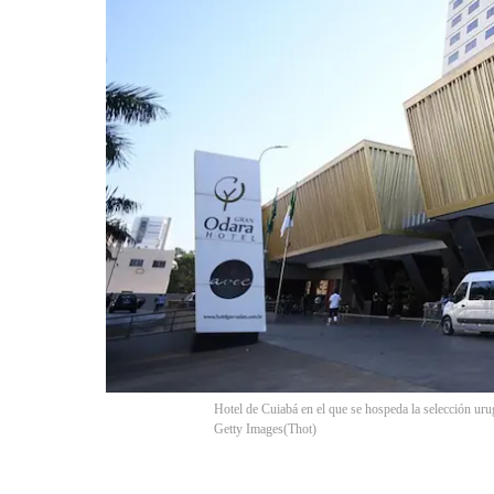
Hotel de Cuiabá en el que se hospeda la selecci
Getty Images
(
Thot
)