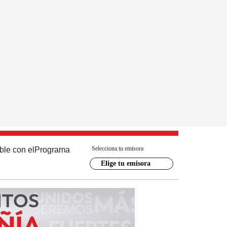
Selecciona tu emisora
ble con el
Programa
Elige tu emisora