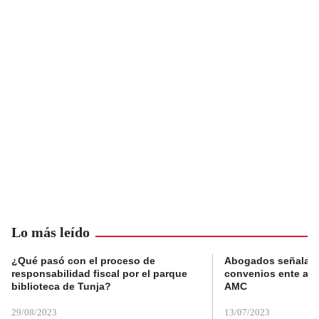
Lo más leído
¿Qué pasó con el proceso de
Abogados señalan 
responsabilidad fiscal por el parque
convenios ente alc
biblioteca de Tunja?
AMC
29/08/2023
13/07/2023