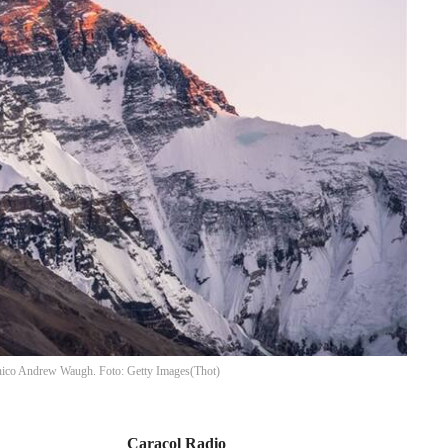
tánico Andrew Waugh. Foto: Getty Images
(
Thot
)
Caracol Radio