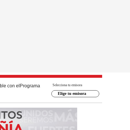
Selecciona tu emisora
ble con el
Programa
Elige tu emisora