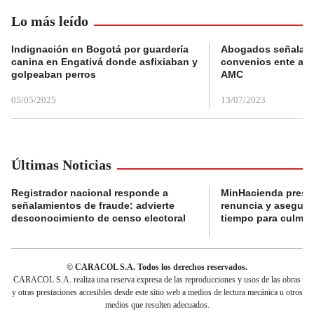
Lo más leído
Indignación en Bogotá por guardería
Abogados señalan 
canina en Engativá donde asfixiaban y
convenios ente alc
golpeaban perros
AMC
05/05/2025
13/07/2023
Últimas Noticias
Registrador nacional responde a
MinHacienda presen
señalamientos de fraude: advierte
renuncia y aseguró
desconocimiento de censo electoral
tiempo para culmina
© CARACOL S.A. Todos los derechos reservados.
CARACOL S.A. realiza una reserva expresa de las reproducciones y usos de las obras
y otras prestaciones accesibles desde este sitio web a medios de lectura mecánica u otros
medios que resulten adecuados.