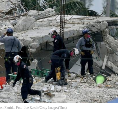
 en Florida. Foto: Joe Raedle/Getty Images
(
Thot
)