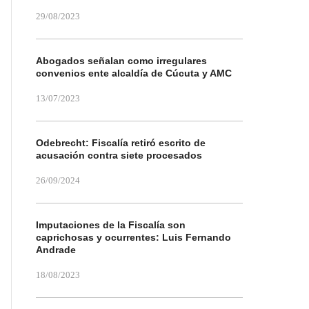
29/08/2023
Abogados señalan como irregulares
convenios ente alcaldía de Cúcuta y AMC
13/07/2023
Odebrecht: Fiscalía retiró escrito de
acusación contra siete procesados
26/09/2024
Imputaciones de la Fiscalía son
caprichosas y ocurrentes: Luis Fernando
Andrade
18/08/2023