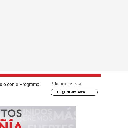
Selecciona tu emisora
ble con el
Programa
Elige tu emisora