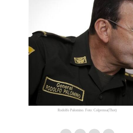
Rodolfo Palomino. Foto: Colprensa
(
Thot
)