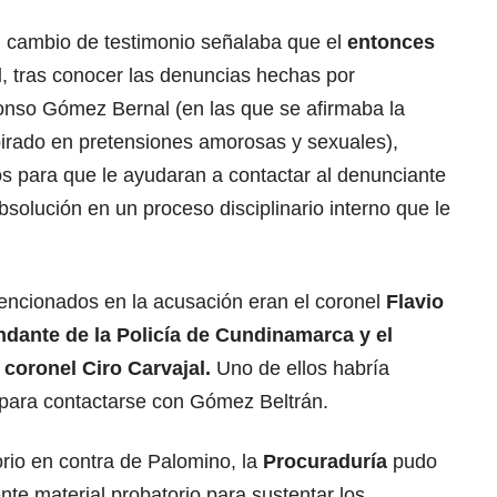
l cambio de testimonio señalaba que el
entonces
l
, tras conocer las denuncias hechas por
fonso Gómez Bernal (en las que se afirmaba la
pirado en pretensiones amorosas y sexuales),
s para que le ayudaran a contactar al denunciante
bsolución en un proceso disciplinario interno que le
mencionados en la acusación eran el coronel
Flavio
dante de la Policía de Cundinamarca y el
l coronel Ciro Carvajal.
Uno de ellos habría
para contactarse con Gómez Beltrán.
orio en contra de Palomino, la
Procuraduría
pudo
nte material probatorio para sustentar los