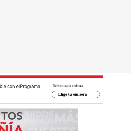
Selecciona tu emisora
ble con el
Programa
Elige tu emisora