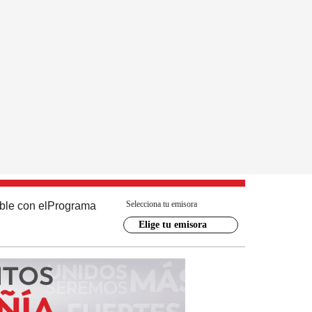
Selecciona tu emisora
ble con el
Programa
Elige tu emisora