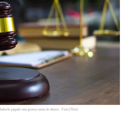
 haberle pagado una gruesa suma de dinero . Foto:
(
Thot
)