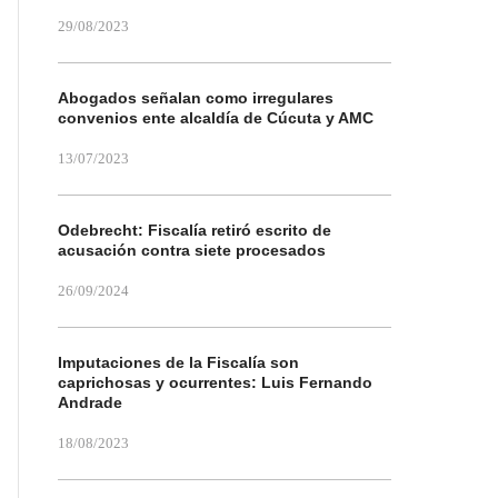
29/08/2023
Abogados señalan como irregulares
convenios ente alcaldía de Cúcuta y AMC
13/07/2023
Odebrecht: Fiscalía retiró escrito de
acusación contra siete procesados
26/09/2024
Imputaciones de la Fiscalía son
caprichosas y ocurrentes: Luis Fernando
Andrade
18/08/2023