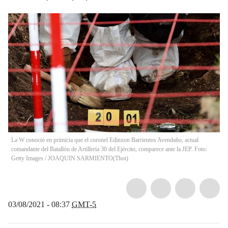
La W conoció en primicia que el coronel Edinxon Barrientos Avendaño, actual
comandante del Batallón de Artillería 30 del Ejército, comparece ante la JEP. Foto:
Getty Images / JOAQUIN SARMIENTO
(
Thot
)
03/08/2021 - 08:37
GMT-5