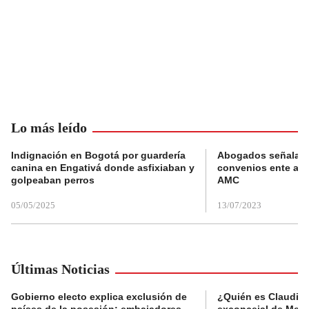
Lo más leído
Indignación en Bogotá por guardería
Abogados señalan 
canina en Engativá donde asfixiaban y
convenios ente alc
golpeaban perros
AMC
05/05/2025
13/07/2023
Últimas Noticias
Gobierno electo explica exclusión de
¿Quién es Claudia C