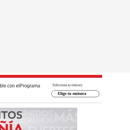
Selecciona tu emisora
ble con el
Programa
Elige tu emisora