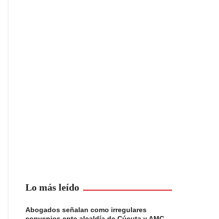
Lo más leído
Abogados señalan como irregulares
convenios ente alcaldía de Cúcuta y AMC