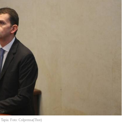
 Tapia. Foto: Colprensa
(
Thot
)