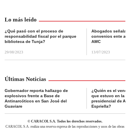
Lo más leído
¿Qué pasó con el proceso de
Abogados señalan 
responsabilidad fiscal por el parque
convenios ente alc
biblioteca de Tunja?
AMC
29/08/2023
13/07/2023
Últimas Noticias
Gobernador reporta hallazgo de
¿Quién es el vende
explosivos frente a Base de
que estuvo en la p
Antinarcóticos en San José del
presidencial de Abe
Guaviare
Espriella?
© CARACOL S.A. Todos los derechos reservados.
CARACOL S.A. realiza una reserva expresa de las reproducciones y usos de las obras