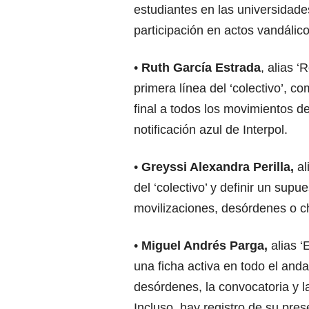
estudiantes en las universidades
participación en actos vandálic
•
Ruth García Estrada
, alias 
primera línea del ‘colectivo’, c
final a todos los movimientos d
notificación azul de Interpol.
•
Greyssi Alexandra Perilla,
al
del ‘colectivo’ y definir un supu
movilizaciones, desórdenes o 
•
Miguel Andrés Parga,
alias ‘
una ficha activa en todo el anda
desórdenes, la convocatoria y l
Incluso, hay registro de su pres