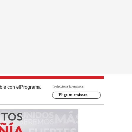
Selecciona tu emisora
ble con el
Programa
Elige tu emisora