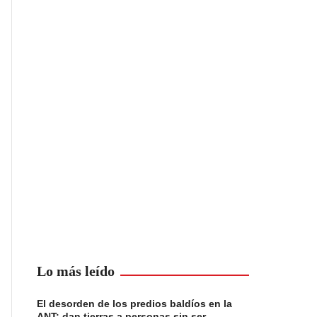
Lo más leído
El desorden de los predios baldíos en la
ANT: dan tierras a personas sin ser