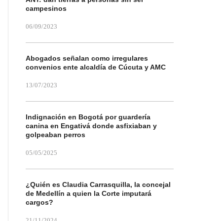
campesinos
06/09/2023
Abogados señalan como irregulares
convenios ente alcaldía de Cúcuta y AMC
13/07/2023
Indignación en Bogotá por guardería
canina en Engativá donde asfixiaban y
golpeaban perros
05/05/2025
¿Quién es Claudia Carrasquilla, la concejal
de Medellín a quien la Corte imputará
cargos?
21/11/2024