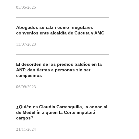
05/05/2025
Abogados señalan como irregulares
convenios ente alcaldía de Cúcuta y AMC
13/07/2023
El desorden de los predios baldíos en la
ANT: dan tierras a personas sin ser
campesinos
06/09/2023
¿Quién es Claudia Carrasquilla, la concejal
de Medellín a quien la Corte imputará
cargos?
21/11/2024