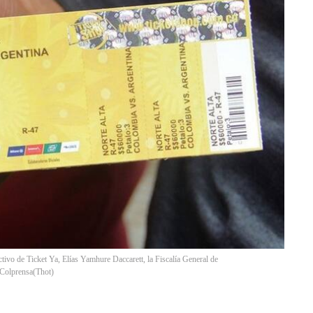
ctivo de Ticket Ya, Elías Yamhure Daccarett, la Fiscalía General de
 Colprensa
(
Thot
)