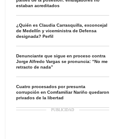
países de la posesión: embajadores no
estaban acreditados
¿Quién es Claudia Carrasquilla, exconcejal
de Medellín y viceministra de Defensa
designada? Perfil
Denunciante que sigue en proceso contra
Jorge Alfredo Vargas se pronuncia: “No me
retracto de nada”
Cuatro procesados por presunta
corrupción en Comfamiliar Nariño quedaron
privados de la libertad