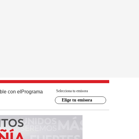
Selecciona tu emisora
ble con el
Programa
Elige tu emisora