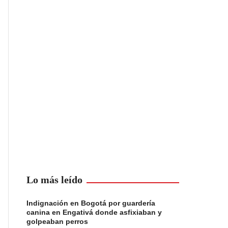
Lo más leído
Indignación en Bogotá por guardería
canina en Engativá donde asfixiaban y
golpeaban perros