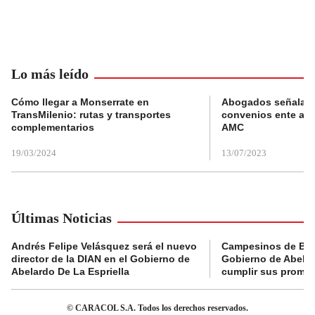
Lo más leído
Cómo llegar a Monserrate en
Abogados señalan 
TransMilenio: rutas y transportes
convenios ente alc
complementarios
AMC
19/03/2024
13/07/2023
Últimas Noticias
Andrés Felipe Velásquez será el nuevo
Campesinos de Boy
director de la DIAN en el Gobierno de
Gobierno de Abelard
Abelardo De La Espriella
cumplir sus prome
© CARACOL S.A. Todos los derechos reservados.