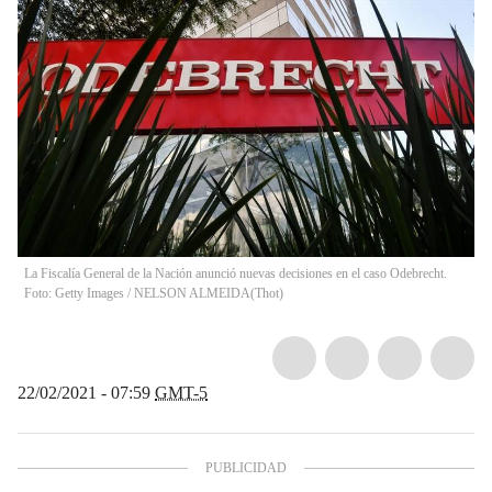
La Fiscalía General de la Nación anunció nuevas decisiones en el caso Odebrecht.
Foto: Getty Images / NELSON ALMEIDA
(
Thot
)
22/02/2021 - 07:59
GMT-5