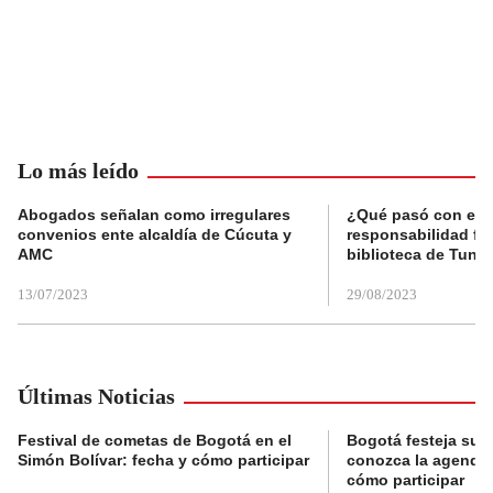
Lo más leído
Abogados señalan como irregulares
¿Qué pasó con el 
convenios ente alcaldía de Cúcuta y
responsabilidad fis
AMC
biblioteca de Tunja
13/07/2023
29/08/2023
Últimas Noticias
Festival de cometas de Bogotá en el
Bogotá festeja su 
Simón Bolívar: fecha y cómo participar
conozca la agenda 
cómo participar