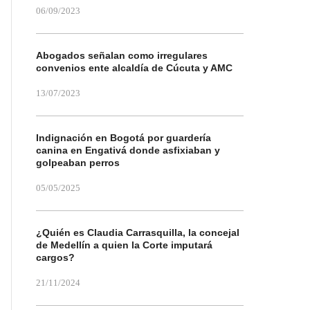
06/09/2023
Abogados señalan como irregulares
convenios ente alcaldía de Cúcuta y AMC
13/07/2023
Indignación en Bogotá por guardería
canina en Engativá donde asfixiaban y
golpeaban perros
05/05/2025
¿Quién es Claudia Carrasquilla, la concejal
de Medellín a quien la Corte imputará
cargos?
21/11/2024