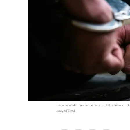
Las autoridades también hallaron 1.600 botellas con li
Images
(
Thot
)