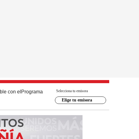
Selecciona tu emisora
ble con el
Programa
Elige tu emisora