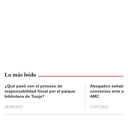
Lo más leído
¿Qué pasó con el proceso de
Abogados señalan 
responsabilidad fiscal por el parque
convenios ente alc
biblioteca de Tunja?
AMC
29/08/2023
13/07/2023