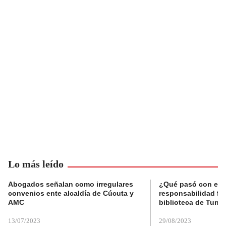
Lo más leído
Abogados señalan como irregulares
¿Qué pasó con el 
convenios ente alcaldía de Cúcuta y
responsabilidad fis
AMC
biblioteca de Tunja
13/07/2023
29/08/2023