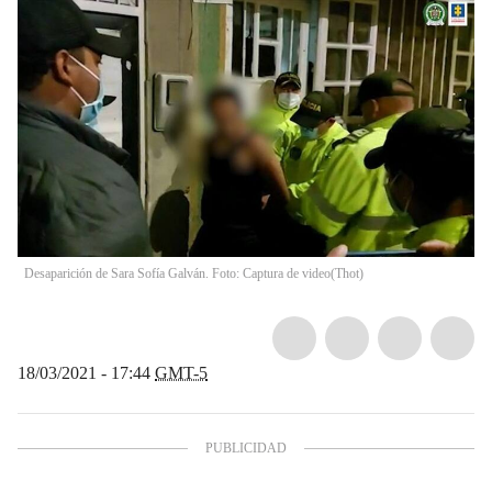
Desaparición de Sara Sofía Galván. Foto: Captura de video
(
Thot
)
18/03/2021 - 17:44
GMT-5