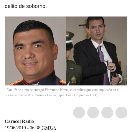
delito de soborno.
Este 19 de junio se entregó Florentino Navia, el exmilitar que está implicado en el
caso de intento de soborno a Emilio Tapia. Foto: Colprensa
(
Thot
)
Caracol Radio
19/06/2019 - 06:38
GMT-5