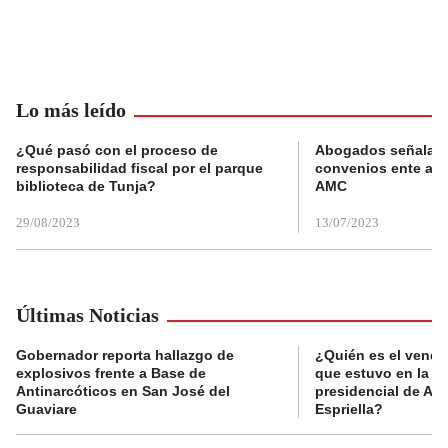
Lo más leído
¿Qué pasó con el proceso de
Abogados señalan 
responsabilidad fiscal por el parque
convenios ente alc
biblioteca de Tunja?
AMC
29/08/2023
13/07/2023
Últimas Noticias
Gobernador reporta hallazgo de
¿Quién es el vende
explosivos frente a Base de
que estuvo en la p
Antinarcóticos en San José del
presidencial de Abe
Guaviare
Espriella?