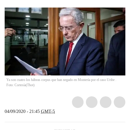
Ya son cuatro los hábeas corpus que han negado en Montería por el caso Uribe .
Foto: Cortesía
(
Thot
)
04/09/2020 - 21:45
GMT-5