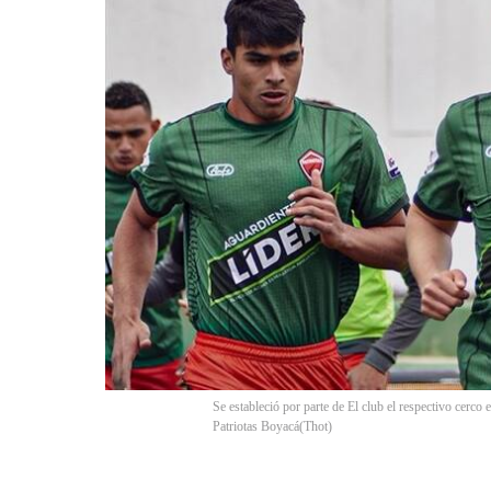
Se estableció por parte de El club el respectivo cerco
Patriotas Boyacá
(
Thot
)