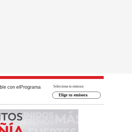
Selecciona tu emisora
ble con el
Programa
Elige tu emisora