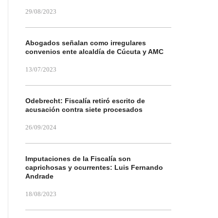
29/08/2023
Abogados señalan como irregulares
convenios ente alcaldía de Cúcuta y AMC
13/07/2023
Odebrecht: Fiscalía retiró escrito de
acusación contra siete procesados
26/09/2024
Imputaciones de la Fiscalía son
caprichosas y ocurrentes: Luis Fernando
Andrade
18/08/2023