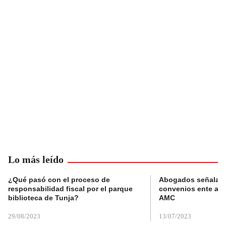
Lo más leído
¿Qué pasó con el proceso de
Abogados señalan 
responsabilidad fiscal por el parque
convenios ente alc
biblioteca de Tunja?
AMC
29/08/2023
13/07/2023