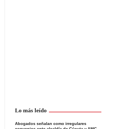
Lo más leído
Abogados señalan como irregulares
convenios ente alcaldía de Cúcuta y AMC