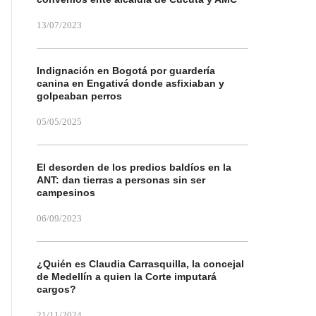
13/07/2023
Indignación en Bogotá por guardería
canina en Engativá donde asfixiaban y
golpeaban perros
05/05/2025
El desorden de los predios baldíos en la
ANT: dan tierras a personas sin ser
campesinos
06/09/2023
¿Quién es Claudia Carrasquilla, la concejal
de Medellín a quien la Corte imputará
cargos?
21/11/2024