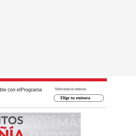
Selecciona tu emisora
ble con el
Programa
Elige tu emisora