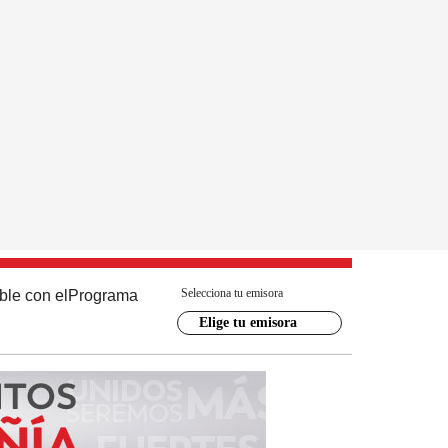
Selecciona tu emisora
ble con el
Programa
Elige tu emisora