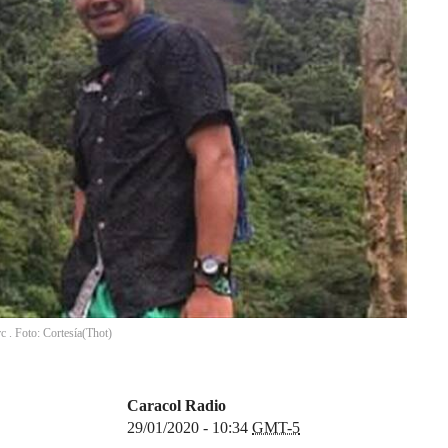
 . Foto: Cortesía
(
Thot
)
Caracol Radio
29/01/2020 - 10:34
GMT-5