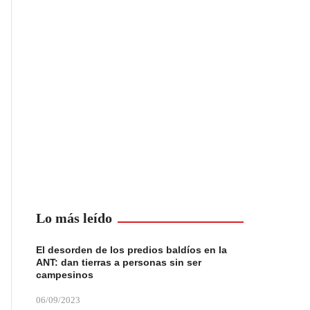
Lo más leído
El desorden de los predios baldíos en la
ANT: dan tierras a personas sin ser
campesinos
06/09/2023